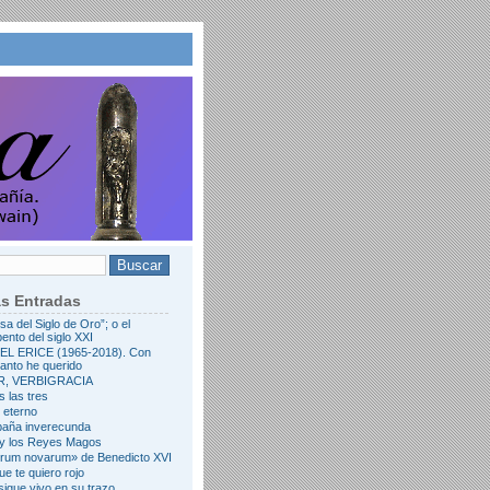
as Entradas
rsa del Siglo de Oro”; o el
ento del siglo XXI
L ERICE (1965-2018). Con
tanto he querido
R, VERBIGRACIA
s las tres
l eterno
paña inverecunda
 y los Reyes Magos
erum novarum» de Benedicto XVI
ue te quiero rojo
igue vivo en su trazo