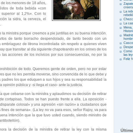
e de los menores de 18 años,
Zapate
creers
 éstos de toda bebida «con
La reb
o superior al 1,2%». Con lo
rebeli
ión la sidra, la cerveza, el
Chezc
La ca
.
Mena, 
Histor
 la ministra porque creemos a pie juntillas en su buena intención.
Madrid
rtos de tanto borracho despendolado, de tanto beodo con un
hombr
Cascos
 embriaguez de litrona incontrolada sin respeto a quienes viven
Desper
hay que transitar al día siguiente chapoteando en los orines de los
Como h
 las acciones de los incívicos por sus consecuencias, no por la
las le
Feliz 
rohibición de todo. Queremos gente de orden, pero no por estar
es que no les permita moverse, sino convencida de lo que debe y
 padres los que eduquen a sus hijos y sea su responsabilidad la
opinión pública y -si llega el caso- ante la justicia.
que cebarse con la ministra y aplaudimos su decisión de retirar
a de cortapisas. Todos se han puesto frente a ella. La oposición -
 «disparate colosal» y una agresión «sin razón» a ciudadanos que
fines de semana». (La ley no va para esos, señor Rajoy, va para
ena intención que la que tuvo usted cuando, siendo ministro de
antibotellón).
ora la decisión de la ministra de retirar la ley con la misma
Últim