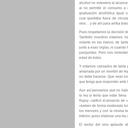
alcohol no estuviera al alcanc
al no permitir el consumo a
graduación alcohólica igual 
cual quedaba fuera de circulac
vino… y de ahí para arriba todo
Pues respetamos la decisión de
También nosotros estamos ha
volante en las manos, de tanta
junto a esas orgías, ni cuando 
juerguistas. Pero nos molestan
edad de éstos.
Y estamos cansados de tanta p
amarrada por un montón de ley
no debe hacerse. Que sean los
que tenga que responder ante la 
Aun así pensamos que no había 
la ley si tenía que estar llen
Rajoy- calificó el proyecto de
«beben de forma moderada los 
los menores y con la misma bu
Interior, quiso elaborar una ley 
El sector del vino aplaude ah