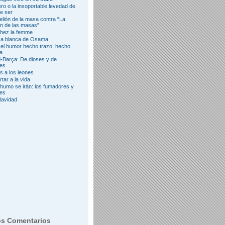
ro o la insoportable levedad de
e ser
elión de la masa contra “La
ón de las masas”
hez la femme
sa blanca de Osama
el humor hecho trazo: hecho
ia
-Barça: De dioses y de
es
 a los leones
tar a la vida
umo se irán: los fumadores y
yes
Navidad
os Comentarios