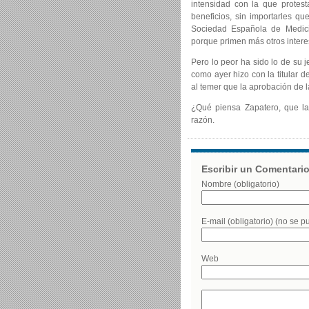
intensidad con la que protest
beneficios, sin importarles q
Sociedad Española de Medicin
porque primen más otros intere
Pero lo peor ha sido lo de su j
como ayer hizo con la titular d
al temer que la aprobación de l
¿Qué piensa Zapatero, que la 
razón.
Escribir un Comentari
Nombre (obligatorio)
E-mail (obligatorio) (no se p
Web