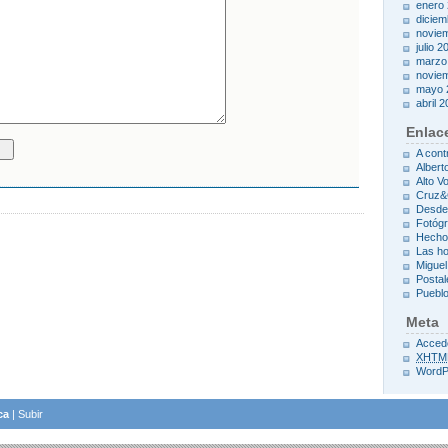
enero
diciem
novie
julio 2
marzo
novie
mayo 
abril 
Enlac
A cont
Albert
Alto Vo
Cruz
Desde
Fotóg
Hecho
Las h
Miguel
Postal
Pueblo
Meta
Acced
XHTM
WordP
ca
|
Subir