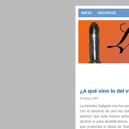
INICIO
ARCHIVOS
¿A qué vino lo del 
26 febrero 2007
La ministra Salgado nos ha sor
con el anuncio de una ley ant
parecer que esta buena seño
alcohol ni para desinfectarnos
que pretendía la titular de S