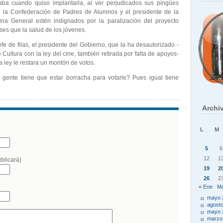
aba cuando quiso implantarla, al ver perjudicados sus pingües
ue la Confederación de Padres de Alumnos y el presidente de la
a General estén indignados por la paralización del proyecto
ses que la salud de los jóvenes.
efe de filas, el presidente del Gobierno, que la ha desautorizado -
e Cultura con la ley del cine, también retirada por falta de apoyos-
a ley le restara un montón de votos.
gente tiene que estar borracha para votarle? Pues igual tiene
Archi
o
L
M
5
6
12
1
ublicará)
19
2
26
2
« Ene
Ma
mayo 
agost
mayo 
marzo