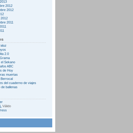
 2013
bre 2012
mbre 2012
012
 2012
mbre 2011
2011
2011
es
raluz
oyos
lta 2.0
&Grama
 el Sekano
rafos ABC
s de Hoy
oras muertas
 Berrocal
es del cuaderno de viajes
 de ballenas
er
L
Válido
ress