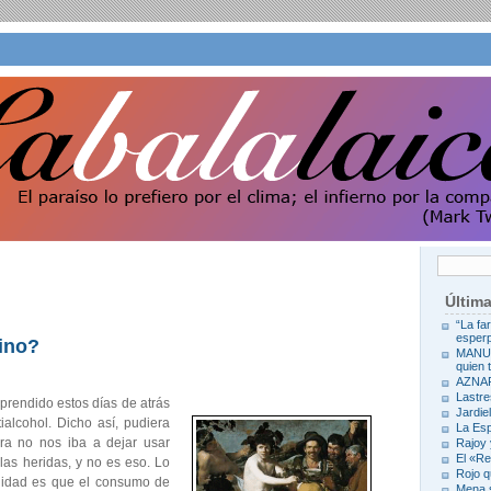
Últim
“La fa
esperp
vino?
MANUE
quien 
AZNA
Lastre
prendido estos días de atrás
Jardie
ialcohol. Dicho así, pudiera
La Es
ra no nos iba a dejar usar
Rajoy
El «R
 las heridas, y no es eso. Lo
Rojo q
anidad es que el consumo de
Mena s