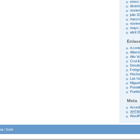
enero
diciem
novie
julio 2
marzo
novie
mayo 
abril 
Enlac
A cont
Albert
Alto Vo
Cruz
Desde
Fotóg
Hecho
Las h
Miguel
Postal
Pueblo
Meta
Acced
XHTM
WordP
ca
|
Subir