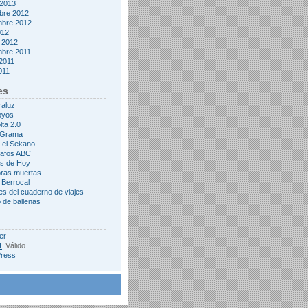
 2013
bre 2012
mbre 2012
012
 2012
mbre 2011
2011
2011
es
raluz
oyos
lta 2.0
&Grama
 el Sekano
rafos ABC
s de Hoy
oras muertas
 Berrocal
es del cuaderno de viajes
 de ballenas
er
L
Válido
ress