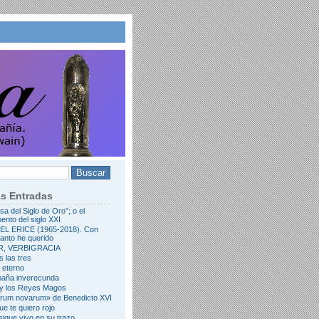
as Entradas
rsa del Siglo de Oro”; o el
ento del siglo XXI
L ERICE (1965-2018). Con
tanto he querido
R, VERBIGRACIA
s las tres
l eterno
paña inverecunda
 y los Reyes Magos
erum novarum» de Benedicto XVI
ue te quiero rojo
igue vivo en su trazo