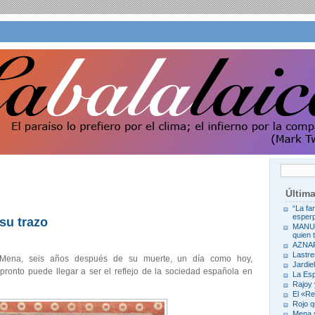
Últim
“La fa
esperp
su trazo
MANUE
quien 
AZNA
Lastre
 Mena, seis años después de su muerte, un día como hoy,
Jardie
pronto puede llegar a ser el reflejo de la sociedad española en
La Es
Rajoy
El «R
Rojo q
Mena s