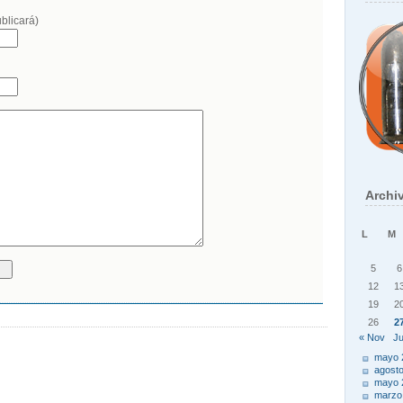
ublicará)
Archi
L
M
5
6
12
1
19
2
26
2
« Nov
Ju
mayo 
agost
mayo 
marzo