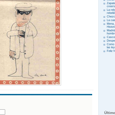
Zapate
creers
La reb
rebeli
Chezc
La ca
Mena, 
Histor
Madrid
hombr
Cascos
Desper
Como h
las le
Feliz 
o
Últim