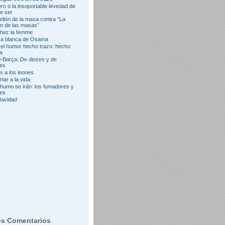
ro o la insoportable levedad de
e ser
elión de la masa contra “La
ón de las masas”
hez la femme
sa blanca de Osama
el humor hecho trazo: hecho
ia
-Barça: De dioses y de
es
 a los leones
tar a la vida
umo se irán: los fumadores y
yes
Navidad
os Comentarios