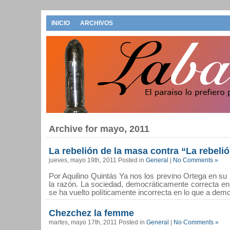
INICIO
ARCHIVOS
Archive for mayo, 2011
La rebelión de la masa contra “La rebeli
jueves, mayo 19th, 2011 Posted in
General
|
No Comments »
Por Aquilino Quintás Ya nos los previno Ortega en su l
la razón. La sociedad, democráticamente correcta en l
se ha vuelto políticamente incorrecta en lo que a demo
Chezchez la femme
martes, mayo 17th, 2011 Posted in
General
|
No Comments »