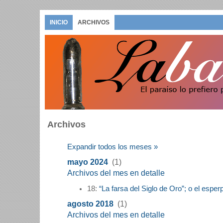
INICIO
ARCHIVOS
Archivos
Expandir todos los meses »
mayo 2024
(1)
Archivos del mes en detalle
18:
“La farsa del Siglo de Oro”; o el esper
agosto 2018
(1)
Archivos del mes en detalle