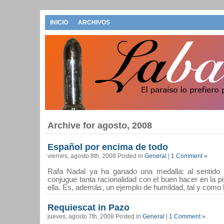
INICIO
ARCHIVOS
Archive for agosto, 2008
Español por encima de todo
viernes, agosto 8th, 2008 Posted in
General
|
1 Comment »
Rafa Nadal ya ha ganado una medalla: al sentido
conjugue tanta racionalidad con el buen hacer en la pis
ella. Es, además, un ejemplo de humildad, tal y como le
Requiescat in Pazo
jueves, agosto 7th, 2008 Posted in
General
|
1 Comment »