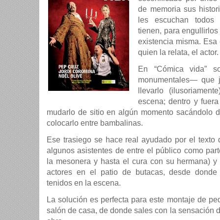
de memoria sus histor
les escuchan todos 
tienen, para engullirlo
existencia misma. Esa c
quien la relata, el actor.
En “Cómica vida” s
monumentales— que j
llevarlo (ilusoriamen
escena; dentro y fuera
mudarlo de sitio en algún momento sacándolo d
colocarlo entre bambalinas.
Ese trasiego se hace real ayudado por el texto 
algunos asistentes de entre el público como parte
la mesonera y hasta el cura con su hermana) y p
actores en el patio de butacas, desde donde
tenidos en la escena.
La solución es perfecta para este montaje de pe
salón de casa, de donde sales con la sensación d