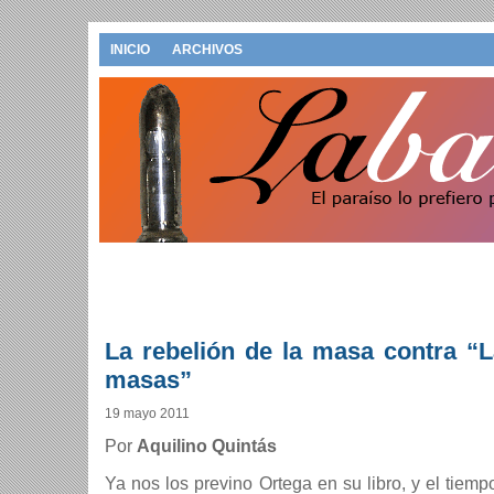
INICIO
ARCHIVOS
La rebelión de la masa contra “L
masas”
19 mayo 2011
Por
Aquilino Quintás
Ya nos los previno Ortega en su libro, y el tiemp