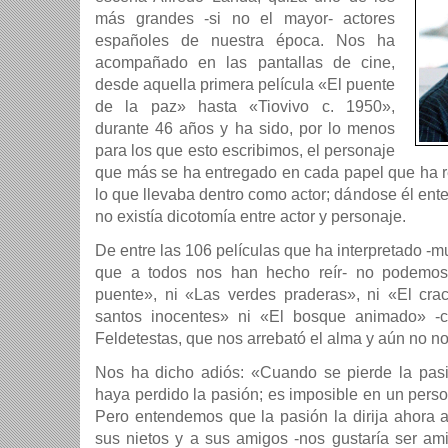
más grandes -si no el mayor- actores
españoles de nuestra época. Nos ha
acompañado en las pantallas de cine,
desde aquella primera pelí­cula «El puente
de la paz» hasta «Tiovivo c. 1950»,
durante 46 años y ha sido, por lo menos
para los que esto escribimos, el personaje
que más se ha entregado en cada papel que ha 
lo que llevaba dentro como actor; dándose él ent
no existí­a dicotomí­a entre actor y personaje.
De entre las 106 pelí­culas que ha interpretado 
que a todos nos han hecho reí­r- no podemos 
puente», ni «Las verdes praderas», ni «El cra
santos inocentes» ni «El bosque animado» -c
Feldetestas, que nos arrebató el alma y aún no no
Nos ha dicho adiós: «Cuando se pierde la pa
haya perdido la pasión; es imposible en un pers
Pero entendemos que la pasión la dirija ahora a
sus nietos y a sus amigos -nos gustarí­a ser am