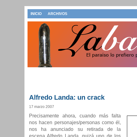
INICIO
ARCHIVOS
Alfredo Landa: un crack
17 marzo 2007
Precisamente ahora, cuando más falta
nos hacen personajes/personas como él,
nos ha anunciado su retirada de la
escena Alfredo Landa, quizá uno de los