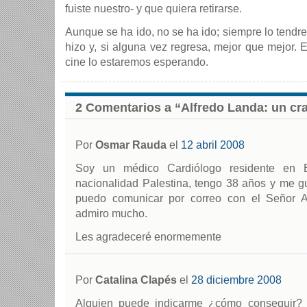
fuiste nuestro- y que quiera retirarse.
Aunque se ha ido, no se ha ido; siempre lo tendre
hizo y, si alguna vez regresa, mejor que mejor. 
cine lo estaremos esperando.
2 Comentarios a “Alfredo Landa: un cr
Por
Osmar Rauda
el
12 abril 2008
Soy un médico Cardiólogo residente en E
nacionalidad Palestina, tengo 38 años y me 
puedo comunicar por correo con el Señor A
admiro mucho.
Les agradeceré enormemente
Por
Catalina Clapés
el
28 diciembre 2008
Alguien puede indicarme ¿cómo conseguir? l