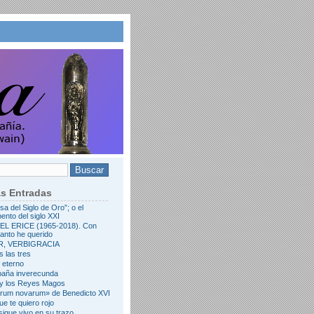
as Entradas
rsa del Siglo de Oro”; o el
ento del siglo XXI
L ERICE (1965-2018). Con
tanto he querido
R, VERBIGRACIA
s las tres
l eterno
paña inverecunda
 y los Reyes Magos
erum novarum» de Benedicto XVI
ue te quiero rojo
igue vivo en su trazo