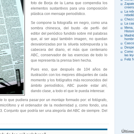
foto de Borja de la Lama que compendia los
Zapate
creers
elementos sustantivos para una composición
La reb
plástica con mensaje periodí­stico.
rebeli
Chezc
Se compone la fotografí­a en negro, como una
La ca
Mena, 
sombra chinesca, del busto -de perfil- del
Histor
editor del periódico fundido sobre mil palabras
Madrid
que, al ser aquí­ también imagen, no quedan
hombr
Cascos
desvalorizadas por la silueta sobrepuesta y la
Desper
cabecera del diario, el más que centenario
Como h
ABC, conservador de las esencias de todo lo
las le
Feliz 
que representa la prensa bien hecha.
Pues eso, que después de 104 años de
ilustración con los mejores dibujantes de cada
momento y los fotógrafos más reconocidos del
ámbito periodí­stico, ABC puede estar ahí­,
dando clase, a todo el que le pueda interesar.
 lo que pudiera pasar por un montaje formado por: el fotógrafo,
 micrófono y el ordenador de la modernidad y, como fondo, una
 Conjunto que podrí­a ser una alegorí­a del ABC de siempre. Del
Últim