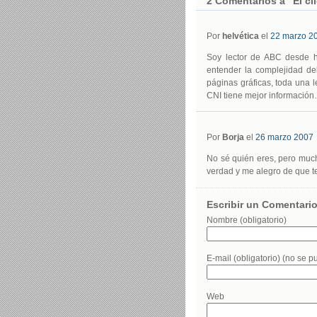
2 Comentarios a “El cli
Por
helvética
el
22 marzo 2
Soy lector de ABC desde h
entender la complejidad d
páginas gráficas, toda una l
CNI tiene mejor informació
Por
Borja
el
26 marzo 2007
No sé quién eres, pero much
verdad y me alegro de que te
Escribir un Comentari
Nombre (obligatorio)
E-mail (obligatorio) (no se p
Web