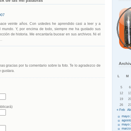
ck de las mil palabras”
007
ace veinte años. Con ustedes he aprendido casi a leer y a
el mundo. Y, por encima de todo, siempre me ha gustado sus
ección de historia. Me encantaría bucear en sus archivos. Ni el
n…
Archi
as gracias por tu comentario sobre la foto. Te lo agradezco de
 gustara.
L
M
o
5
6
12
1
19
2
26
2
ublicará)
« Feb
Ab
mayo 
agost
mayo 
marzo