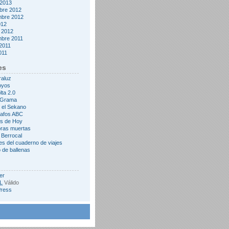
 2013
bre 2012
mbre 2012
012
 2012
mbre 2011
2011
2011
es
raluz
oyos
lta 2.0
&Grama
 el Sekano
rafos ABC
s de Hoy
oras muertas
 Berrocal
es del cuaderno de viajes
 de ballenas
er
L
Válido
ress