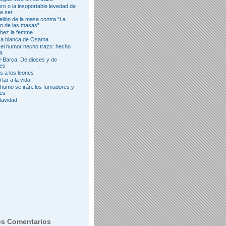
ro o la insoportable levedad de
e ser
elión de la masa contra “La
ón de las masas”
hez la femme
sa blanca de Osama
el humor hecho trazo: hecho
ia
-Barça: De dioses y de
es
 a los leones
tar a la vida
umo se irán: los fumadores y
yes
Navidad
os Comentarios