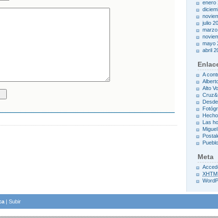
enero
diciem
novie
julio 2
marzo
novie
mayo 
abril 
Enlac
A cont
Albert
Alto Vo
Cruz
Desde
Fotóg
Hecho
Las h
Miguel
Postal
Pueblo
Meta
Acced
XHTM
WordP
ca
|
Subir