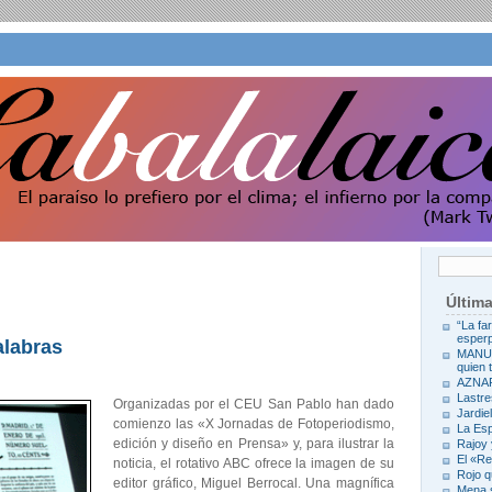
Últim
“La fa
esperp
alabras
MANUE
quien 
AZNA
Lastre
Organizadas por el CEU San Pablo han dado
Jardie
comienzo las «X Jornadas de Fotoperiodismo,
La Es
edición y diseño en Prensa» y, para ilustrar la
Rajoy
El «R
noticia, el rotativo ABC ofrece la imagen de su
Rojo q
editor gráfico, Miguel Berrocal. Una magní­fica
Mena s