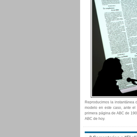
Reproducimos la instantánea de
modelo en este caso, ante el
primera página de ABC de 1903.
ABC de hoy.