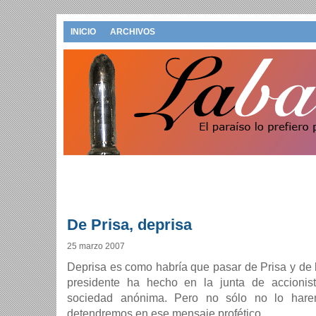
INICIO
ARCHIVOS
De Prisa, deprisa
25 marzo 2007
Deprisa es como habrí­a que pasar de Prisa y de
presidente ha hecho en la junta de accionis
sociedad anónima. Pero no sólo no lo hare
detendremos en ese mensaje profético.