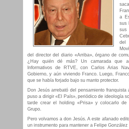
sac
Fran
a E
sus 
sus
Cebr
del
Movi
del director del diario «Arriba», órgano de com
¿Hay quién dé más? Un camarada que ad
Informativos de RTVE, con Carlos Arias Nav
Gobierno, y aún viviendo Franco. Luego, Franc
que se habí­a forjado bajo su manto protector.
Don Jesús arrebató del pensamiento franquista 
puso a dirigir «El Paí­s», periódico de ideologí­a
tarde crear el holding «Prisa» y colocarlo de
Grupo.
Pero volvamos a don Jesús. A este afanado edito
un instrumento para mantener a Felipe González