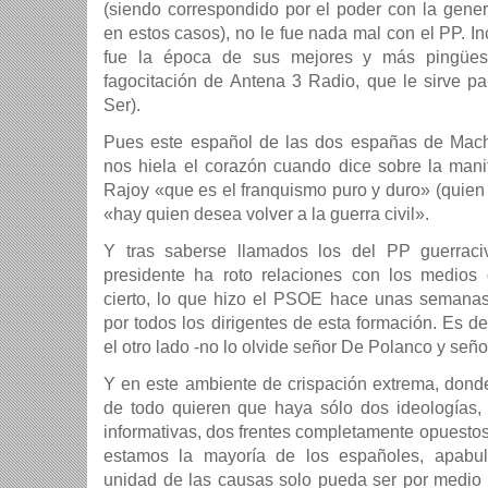
(siendo correspondido por el poder con la gen
en estos casos), no le fue nada mal con el PP. I
fue la época de sus mejores y más pingües b
fagocitación de Antena 3 Radio, que le sirve pa
Ser).
Pues este español de las dos españas de Mac
nos hiela el corazón cuando dice sobre la man
Rajoy «que es el franquismo puro y duro» (quien l
«hay quien desea volver a la guerra civil».
Y tras saberse llamados los del PP guerraciv
presidente ha roto relaciones con los medios
cierto, lo que hizo el PSOE hace unas semanas
por todos los dirigentes de esta formación. Es d
el otro lado -no lo olvide señor De Polanco y señ
Y en este ambiente de crispación extrema, don
de todo quieren que haya sólo dos ideologí­as, 
informativas, dos frentes completamente opuesto
estamos la mayorí­a de los españoles, apabu
unidad de las causas solo pueda ser por medio d