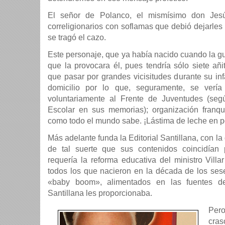
El señor de Polanco, el mismí­simo don Je
correligionarios con soflamas que debió dejarle
se tragó el cazo.
Este personaje, que ya habí­a nacido cuando la gu
que la provocara él, pues tendrí­a sólo siete añi
que pasar por grandes vicisitudes durante su in
domicilio por lo que, seguramente, se verí­a
voluntariamente al Frente de Juventudes (se
Escolar en sus memorias); organización franqu
como todo el mundo sabe. ¡Lástima de leche en p
Más adelante funda la Editorial Santillana, con la
de tal suerte que sus contenidos coincidí­a
requerí­a la reforma educativa del ministro Villa
todos los que nacieron en la década de los sese
«baby boom», alimentados en las fuentes de
Santillana les proporcionaba.
Per
cra