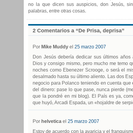
no la que dicen sus auspicios, don Jesús, si
palabras, entre otras cosas.
2 Comentarios a “De Prisa, deprisa”
Por
Mike Muddy
el
25 marzo 2007
Don Jesús debería dedicar sus últimos años
Dios y consigo mismo, pero mucho me temo q
noches como Ebenezer Scrooge, o será el mi
desalmado hasta su último aliento. Las dos E
negocio para Polanco teniendo en cuenta que é
del dinero: pase lo que pase, nunca pierde (me
que la pondré en mi blog). El País es ya, co
que huyó, Arcadi Espada, un «hojaldre de serpi
Por
helvetica
el
25 marzo 2007
Estoy de acuerdo con la avaricia y el franqui