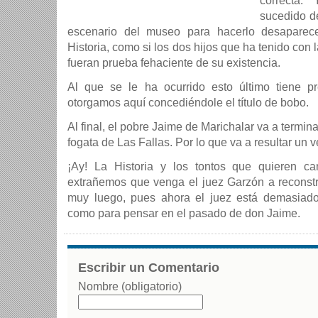
correcta.
sucedido de
escenario del museo para hacerlo desaparece
Historia, como si los dos hijos que ha tenido con
fueran prueba fehaciente de su existencia.
Al que se le ha ocurrido esto último tiene p
otorgamos aquí concediéndole el título de bobo.
Al final, el pobre Jaime de Marichalar va a termina
fogata de Las Fallas. Por lo que va a resultar un v
¡Ay! La Historia y los tontos que quieren c
extrañemos que venga el juez Garzón a reconstru
muy luego, pues ahora el juez está demasiad
como para pensar en el pasado de don Jaime.
Escribir un Comentario
Nombre (obligatorio)