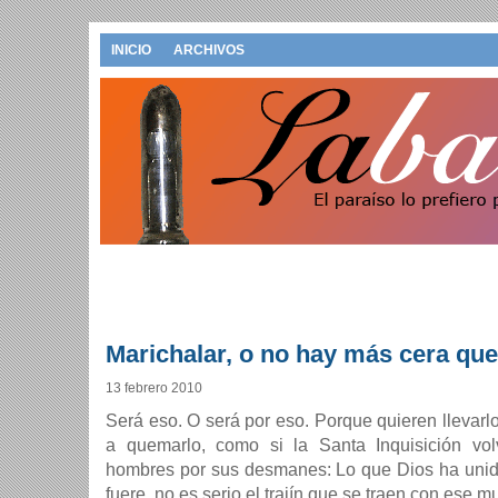
INICIO
ARCHIVOS
Marichalar, o no hay más cera que
13 febrero 2010
Será eso. O será por eso. Porque quieren llevarlo
a quemarlo, como si la Santa Inquisición vol
hombres por sus desmanes: Lo que Dios ha unid
fuere, no es serio el trajín que se traen con ese 