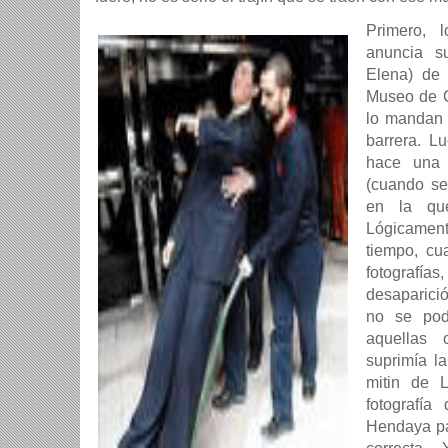
Primero, 
anuncia s
Elena) de 
Museo de Ce
lo mandan 
barrera. L
hace una 
(cuando se 
en la qu
Lógicame
tiempo, cu
fotografí
desaparició
no se pod
aquellas
suprimía la
mitin de 
fotografía
Hendaya pa