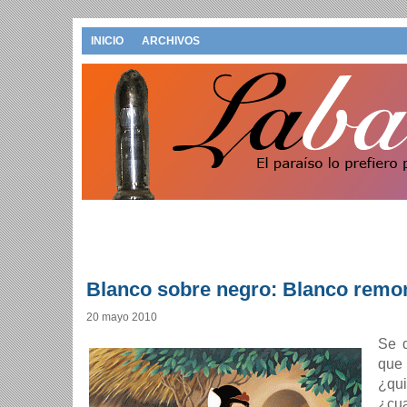
INICIO
ARCHIVOS
Blanco sobre negro: Blanco remo
20 mayo 2010
Se d
que
¿qu
¿cu