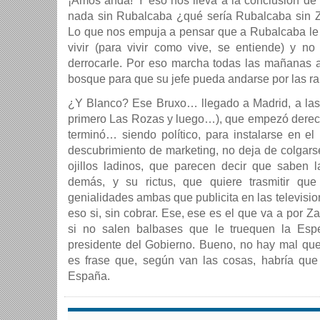
¡Amos anda! Y eso nos lleva a la conclusión de 
nada sin Rubalcaba ¿qué sería Rubalcaba sin 
Lo que nos empuja a pensar que a Rubalcaba le 
vivir (para vivir como vive, se entiende) y no
derrocarle. Por eso marcha todas las mañanas ay
bosque para que su jefe pueda andarse por las r
¿Y Blanco? Ese Bruxo… llegado a Madrid, a las
primero Las Rozas y luego…), que empezó derecho
terminó… siendo político, para instalarse en 
descubrimiento de marketing, no deja de colgars
ojillos ladinos, que parecen decir que saben 
demás, y su rictus, que quiere trasmitir que
genialidades ambas que publicita en las televisio
eso si, sin cobrar. Ese, ese es el que va a por Z
si no salen balbases que le truequen la Esp
presidente del Gobierno. Bueno, no hay mal qu
es frase que, según van las cosas, habría que
España.