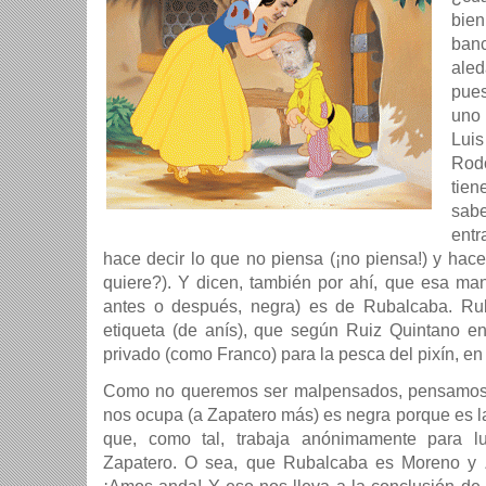
bien
banc
ale
pues
uno
Lui
Rod
tien
sab
entr
hace decir lo que no piensa (¡no piensa!) y hac
quiere?). Y dicen, también por ahí, que esa m
antes o después, negra) es de Rubalcaba. Ru
etiqueta (de anís), que según Ruiz Quintano 
privado (como Franco) para la pesca del pixín, en 
Como no queremos ser malpensados, pensamos
nos ocupa (a Zapatero más) es negra porque es l
que, como tal, trabaja anónimamente para lu
Zapatero. O sea, que Rubalcaba es Moreno y 