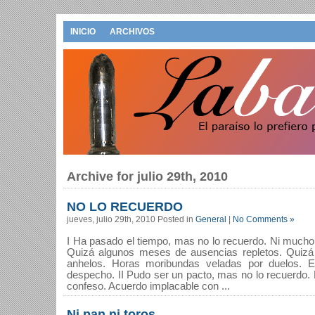
INICIO
ARCHIVOS
Archive for julio 29th, 2010
NO LO RECUERDO
jueves, julio 29th, 2010 Posted in
General
|
No Comments »
I Ha pasado el tiempo, mas no lo recuerdo. Ni mucho n
Quizá algunos meses de ausencias repletos. Quizá
anhelos. Horas moribundas veladas por duelos. Exi
despecho. II Pudo ser un pacto, mas no lo recuerdo. Ni
confeso. Acuerdo implacable con ...
Ni pan ni toros