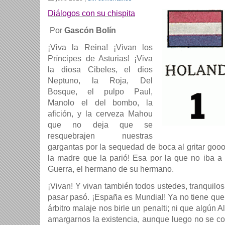
Diálogos con su chispita
Por
Gascón Bolín
¡Viva la Reina! ¡Vivan los
Príncipes de Asturias! ¡Viva
la diosa Cibeles, el dios
Neptuno, la Roja, Del
Bosque, el pulpo Paul,
Manolo el del bombo, la
afición, y la cerveza Mahou
que no deja que se
resquebrajen nuestras
gargantas por la sequedad de boca al gritar goo
la madre que la parió! Esa por la que no iba a
Guerra, el hermano de su hermano.
¡Vivan! Y vivan también todos ustedes, tranquilos
pasar pasó. ¡España es Mundial! Ya no tiene qu
árbitro malaje nos birle un penalti; ni que algún 
amargarnos la existencia, aunque luego no se c