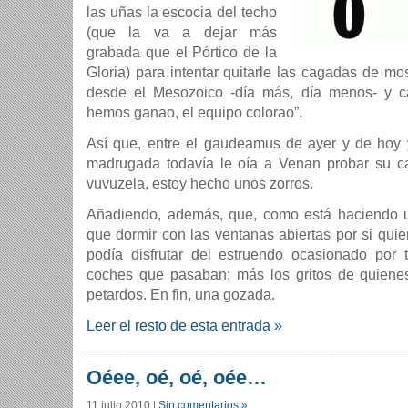
las uñas la escocia del techo
(que la va a dejar más
grabada que el Pórtico de la
Gloria) para intentar quitarle las cagadas de m
desde el Mesozoico -día más, día menos- y 
hemos ganao, el equipo colorao”.
Así que, entre el gaudeamus de ayer y de hoy 
madrugada todavía le oía a Venan probar su ca
vuvuzela, estoy hecho unos zorros.
Añadiendo, además, que, como está haciendo u
que dormir con las ventanas abiertas por si quier
podía disfrutar del estruendo ocasionado por 
coches que pasaban; más los gritos de quienes
petardos. En fin, una gozada.
Leer el resto de esta entrada »
Oéee, oé, oé, oée…
11 julio 2010
|
Sin comentarios »