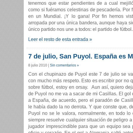
tenemos que estar pendientes de a cual mejilló
como si fuéramos celestinas de pescadería. Por fi
en un Mundial. ¡Y lo gana! Por fin hemos vi
arropada por una única bandera, aunque haya sid
único partido nos une a todos: el partido de fútbo
Leer el resto de esta entrada »
7 de julio, San Puyol. España es 
8 julio 2010
|
Sin comentarios »
Con el chupinazo de Puyol este 7 de julio se va
con mucho más respeto. Esto es escribir por no 
sobre fútbol, estoy en orsay. Aun así, quiero dej
de Puyol no me va a sacar de mi Casillas. El gol d
a España, de acuerdo, pero el paradón de Casi
le había dado la no derrota. Y que conste que, d
Puyol no se le valora, normalmente, en todo lo
siempre resuelve cualquier situación de peligro a
jugador imprescindible para que un equipo sea 
oficio y corazón. En el gol a Alemania saltó ante