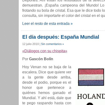
Deportes. Ahí están los resultados de la selecc
demuestran. ¡España campeona del Mundo! Lo 
frotando su bola de cristal. Esa que le dice todo l
consulta, sin importarle el color del cristal en el q
Leer el resto de esta entrada »
El día después: España Mundial
12 julio 2010
|
Sin comentarios »
«Diálogos con su chispita»
Por
Gascón Bolín
Hoy Venan no se baja de la
escalera. Dice que quiere ver
a la gente desde arriba,
desde el podio, porque es el
honor que pertenece a
quiénes hemos ganado el
Mundial. Y ahí está, dale que
te pego raspando hasta con