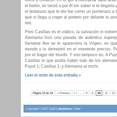
el balón, se lanzó a por él sin saber si le llegarí
el testarazo que le dio fue como un punterazo a t
que si llega a coger al portero por delante lo arr
red.
Pero Casillas es el viático, la salvación in extrem
Alemania hizo una parada de auténtico superp
llamarse Iker se le apareciera la Virgen, es qu
mundo y lo demostró en el momento preciso. 
por el fragor del triunfo. Y eso tampoco es. A Pu
Casillas lo que podía haber sido de los alemane
Puyol 1; Casillas 1; y Alemania al rinchi.
Leer el resto de esta entrada »
Página 10 de 26
« Primera
«
...
8
9
10
11
12
Copyright © 2007-2026
Labalalaica
|
Subir