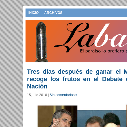
INICIO
ARCHIVOS
Tres días después de ganar el M
recoge los frutos en el Debate 
Nación
15 julio 2010
|
Sin comentarios »