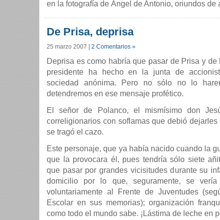
en la fotografí­a de Ángel de Antonio, oriundos de 
De Prisa, deprisa
25 marzo 2007
|
2 Comentarios »
Deprisa es como habrí­a que pasar de Prisa y de
presidente ha hecho en la junta de accionis
sociedad anónima. Pero no sólo no lo hare
detendremos en ese mensaje profético.
El señor de Polanco, el mismí­simo don Je
correligionarios con soflamas que debió dejarle
se tragó el cazo.
Este personaje, que ya habí­a nacido cuando la gu
que la provocara él, pues tendrí­a sólo siete añi
que pasar por grandes vicisitudes durante su in
domicilio por lo que, seguramente, se verí­a
voluntariamente al Frente de Juventudes (se
Escolar en sus memorias); organización franqu
como todo el mundo sabe. ¡Lástima de leche en p