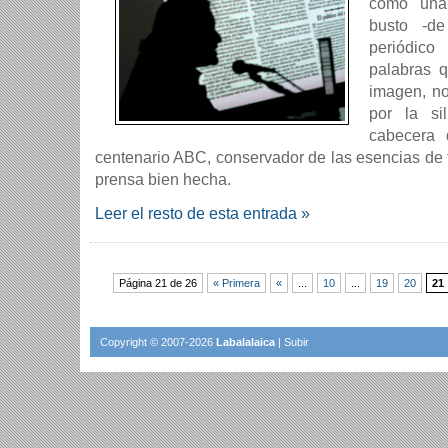
como una
busto -de
periódic
palabras q
imagen, n
por la si
cabecera 
centenario ABC, conservador de las esencias de 
prensa bien hecha.
Leer el resto de esta entrada »
Página 21 de 26
« Primera
«
...
10
...
19
20
21
Copyright © 2007-2026
Labalalaica
|
Subir