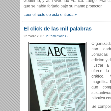
Gobierno, y aún viviendo Franco. Luego, Franc
que se habí­a forjado bajo su manto protector.
Leer el resto de esta entrada »
El click de las mil palabras
22 marzo 2007
|
2 Comentarios »
Organizad
han dad
Jornadas
edición y 
ilustrar la
ofrece l
gráfico,
magní­fica
que comp
sustantiv
plástica co
Se compone