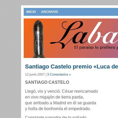
INICIO
ARCHIVOS
Santiago Castelo premio «Luca de
12 junio 2007
|
3 Comentarios »
SANTIAGO CASTELO
Llegó, vio y venció. César reencarnado
en vivo migajón de tierra parda,
que arribado a Madrid en él se guarda
y holla de bonhomí­a el empedrado.
Constante narrador de lo soñado,