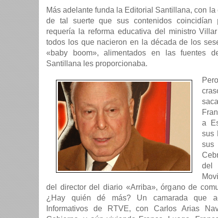
Más adelante funda la Editorial Santillana, con la
de tal suerte que sus contenidos coincidí­a
requerí­a la reforma educativa del ministro Villa
todos los que nacieron en la década de los sese
«baby boom», alimentados en las fuentes de
Santillana les proporcionaba.
Per
cra
sac
Fran
a E
sus 
sus
Cebr
del
Movi
del director del diario «Arriba», órgano de com
¿Hay quién dé más? Un camarada que ad
Informativos de RTVE, con Carlos Arias Nav